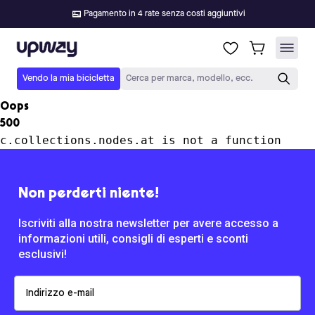
Pagamento in 4 rate senza costi aggiuntivi
Upway
Vendo la mia bicicletta
Cerca per marca, modello, ecc.
Oops
500
c.collections.nodes.at is not a function
Non perderti niente!
Iscriviti alla nostra newsletter per avere accesso a
informazioni utili, consigli di esperti e sconti
esclusivi!
Email