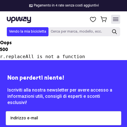
Pagamento in 4 rate senza costi aggiuntivi
Upway
Vendo la mia bicicletta
Cerca per marca, modello, ecc.
Oops
500
r.replaceAll is not a function
Non perderti niente!
Iscriviti alla nostra newsletter per avere accesso a
informazioni utili, consigli di esperti e sconti
esclusivi!
Email