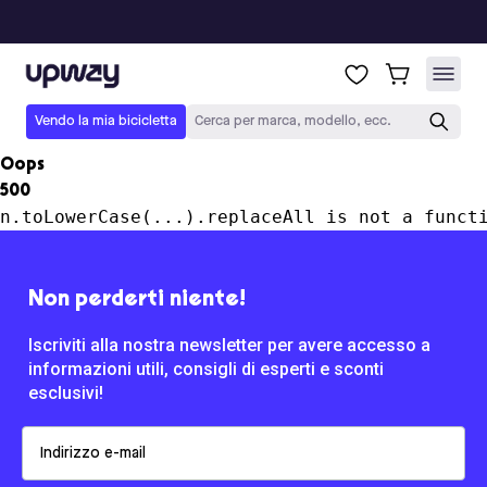
Upway
Vendo la mia bicicletta
Cerca per marca, modello, ecc.
Oops
500
n.toLowerCase(...).replaceAll is not a funct
Non perderti niente!
Iscriviti alla nostra newsletter per avere accesso a
informazioni utili, consigli di esperti e sconti
esclusivi!
Email