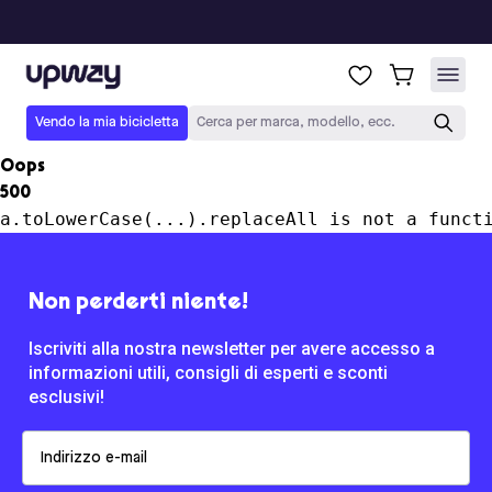
Upway
Vendo la mia bicicletta
Cerca per marca, modello, ecc.
Oops
500
a.toLowerCase(...).replaceAll is not a funct
Non perderti niente!
Iscriviti alla nostra newsletter per avere accesso a
informazioni utili, consigli di esperti e sconti
esclusivi!
Email