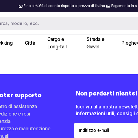
Fino al 60% di sconto rispetto al prezzo di listino
Pagamento in 4 
Cargo e
Strada e
ekking
Città
Pieghev
Long-tail
Gravel
Non perderti niente!
oter supporto
Iscriviti alla nostra newsle
tro di assistenza
informazioni utili, consigli 
dizione e resi
anzia
Email
urezza e manutenzione
uali