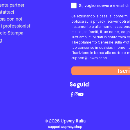
Come preferisci essere contat
enta partner
Si, voglio ricevere e-mail d
tattaci
Selezionando la casella, confermi d
ora con noi
politica sulla privacy. Iscrivendoti 
 i professionisti
trattamento e alla memorizzazione d
mail e, se forniti, il tuo nome, co
icio Stampa
Trattiamo i tuoi dati in conformità c
g
il Regolamento Generale sulla Protez
tuo consenso in qualsiasi momento 
l'iscrizione in basso alle nostre e-m
support@upway.shop.
Iscri
Seguici
©
2026
Upway
Italia
support@upway.shop