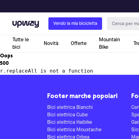
Upway
Vendo la mia bicicletta
Tutte le
Mountain
Novità
Offerte
Tr
bici
Bike
Oops
500
r.replaceAll is not a function
Footer marche popolari
Fo
Bici elettrica Bianchi
Cen
Bici elettrica Cube
Spe
Bici elettrica Haibike
Gar
Bici elettrica Moustache
Sic
Bici elettrica Orbea
Man