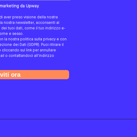
tato/a?
i marketing da Upway.
i aver preso visione della nostra
alla nostra newsletter, acconsenti al
ei tuoi dati, come il tuo indirizzo e-
gnome e sesso.
on la nostra politica sulla privacy e con
ione dei Dati (GDPR). Puoi ritirare il
cliccando sul link per annullare
ail o contattandoci all'indirizzo
viti ora