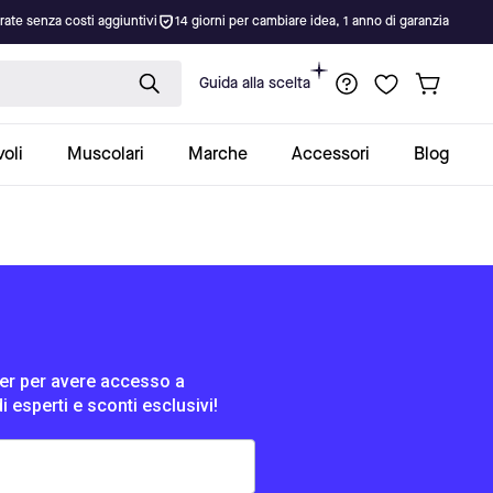
rate senza costi aggiuntivi
14 giorni per cambiare idea, 1 anno di garanzia
Guida alla scelta
oli
Muscolari
Marche
Accessori
Blog
tter per avere accesso a
di esperti e sconti esclusivi!