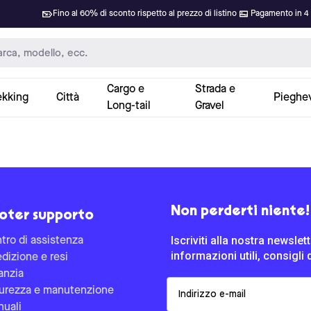
Fino al 60% di sconto rispetto al prezzo di listino
Pagamento in 4 
Cargo e
Strada e
ekking
Città
Pieghev
Long-tail
Gravel
Non perderti niente!
oter supporto
Iscriviti alla nostra newsle
tro di assistenza
informazioni utili, consigli 
dizione e resi
anzia
Email
urezza e manutenzione
uali