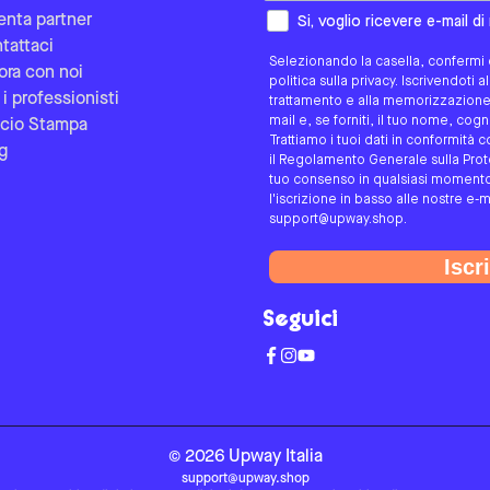
Come preferisci essere contat
enta partner
Si, voglio ricevere e-mail d
tattaci
Selezionando la casella, confermi d
ora con noi
politica sulla privacy. Iscrivendoti 
 i professionisti
trattamento e alla memorizzazione d
mail e, se forniti, il tuo nome, co
icio Stampa
Trattiamo i tuoi dati in conformità c
g
il Regolamento Generale sulla Protez
tuo consenso in qualsiasi momento 
l'iscrizione in basso alle nostre e-m
support@upway.shop.
Iscri
Seguici
©
2026
Upway
Italia
support@upway.shop