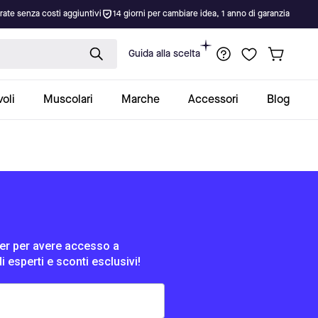
rate senza costi aggiuntivi
14 giorni per cambiare idea, 1 anno di garanzia
Guida alla scelta
oli
Muscolari
Marche
Accessori
Blog
tter per avere accesso a
di esperti e sconti esclusivi!