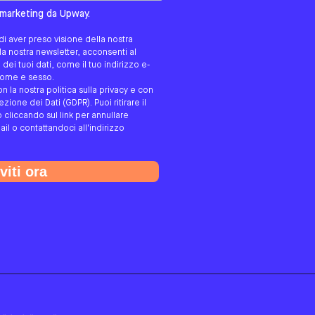
tato/a?
i marketing da Upway.
i aver preso visione della nostra
alla nostra newsletter, acconsenti al
ei tuoi dati, come il tuo indirizzo e-
gnome e sesso.
on la nostra politica sulla privacy e con
ione dei Dati (GDPR). Puoi ritirare il
cliccando sul link per annullare
ail o contattandoci all'indirizzo
viti ora