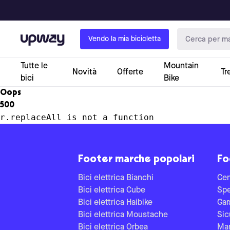
Upway
Vendo la mia bicicletta
Tutte le
Mountain
Novità
Offerte
Tr
bici
Bike
Oops
500
r.replaceAll is not a function
Footer marche popolari
Fo
Bici elettrica Bianchi
Cen
Bici elettrica Cube
Spe
Bici elettrica Haibike
Gar
Bici elettrica Moustache
Sic
Bici elettrica Orbea
Man