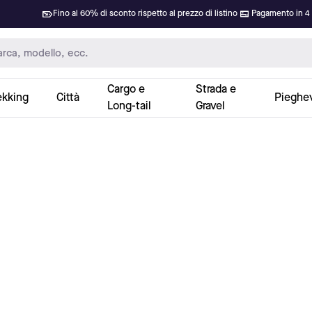
Fino al 60% di sconto rispetto al prezzo di listino
Pagamento in 4 
Cargo e
Strada e
ekking
Città
Pieghev
Long-tail
Gravel