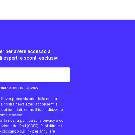
tter per avere accesso a
di esperti e sconti esclusivi!
tato/a?
i marketing da Upway.
i aver preso visione della nostra
alla nostra newsletter, acconsenti al
ei tuoi dati, come il tuo indirizzo e-
gnome e sesso.
on la nostra politica sulla privacy e con
ione dei Dati (GDPR). Puoi ritirare il
cliccando sul link per annullare