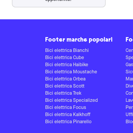
Footer marche popolari
Fo
Bici elettrica Bianchi
Cen
Bici elettrica Cube
Spe
Bici elettrica Haibike
Gar
Bici elettrica Moustache
Sic
Bici elettrica Orbea
Man
Bici elettrica Scott
Div
Bici elettrica Trek
Con
Bici elettrica Specialized
Lav
Bici elettrica Focus
Per
Bici elettrica Kalkhoff
Uff
Bici elettrica Pinarello
Blo