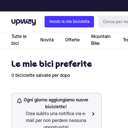
Upway
Vendo la mia bicicletta
Tutte le
Mountain
Novità
Offerte
Tr
bici
Bike
Le mie bici preferite
0 biciclette salvate per dopo
Ogni giorno aggiungiamo nuove
biciclette!
Crea subito una notifica via e-
mail per non perdere nessuna
opportunità!