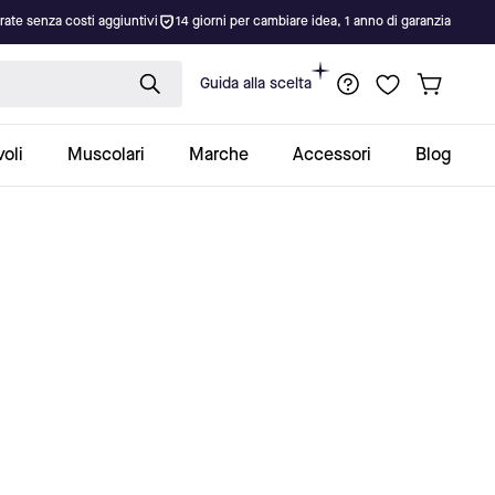
rate senza costi aggiuntivi
14 giorni per cambiare idea, 1 anno di garanzia
Guida alla scelta
oli
Muscolari
Marche
Accessori
Blog