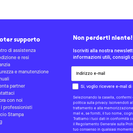
Non perderti niente!
oter supporto
Iscriviti alla nostra newsle
tro di assistenza
informazioni utili, consigli 
dizione e resi
anzia
Email
urezza e manutenzione
uali
Come preferisci essere contat
enta partner
Si, voglio ricevere e-mail d
tattaci
Selezionando la casella, confermi d
ora con noi
politica sulla privacy. Iscrivendoti 
 i professionisti
trattamento e alla memorizzazione d
mail e, se forniti, il tuo nome, co
icio Stampa
Trattiamo i tuoi dati in conformità c
g
il Regolamento Generale sulla Protez
tuo consenso in qualsiasi momento 