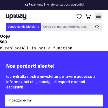
Pagamento in 4 rate senza costi aggiuntivi
Upway
Vendo la mia bicicletta
Cerca per marca, modello, ecc.
Oops
500
n.replaceAll is not a function
Non perderti niente!
Iscriviti alla nostra newsletter per avere accesso a
informazioni utili, consigli di esperti e sconti
esclusivi!
Email