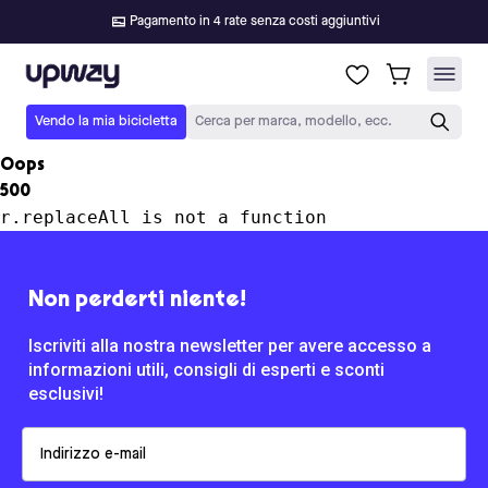
Pagamento in 4 rate senza costi aggiuntivi
Upway
Vendo la mia bicicletta
Cerca per marca, modello, ecc.
Oops
500
r.replaceAll is not a function
Non perderti niente!
Iscriviti alla nostra newsletter per avere accesso a
informazioni utili, consigli di esperti e sconti
esclusivi!
Email