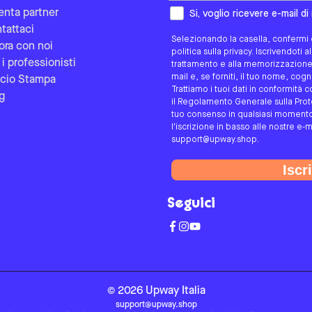
Come preferisci essere contat
enta partner
Si, voglio ricevere e-mail d
tattaci
Selezionando la casella, confermi d
ora con noi
politica sulla privacy. Iscrivendoti 
 i professionisti
trattamento e alla memorizzazione d
mail e, se forniti, il tuo nome, co
icio Stampa
Trattiamo i tuoi dati in conformità c
g
il Regolamento Generale sulla Protez
tuo consenso in qualsiasi momento 
l'iscrizione in basso alle nostre e-m
support@upway.shop.
Iscri
Seguici
©
2026
Upway
Italia
support@upway.shop