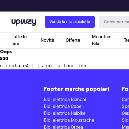
Upway
Vendo la mia bicicletta
Tutte le
Mountain
Novità
Offerte
Tr
bici
Bike
Oops
500
n.replaceAll is not a function
Footer marche popolari
Fo
Bici elettrica Bianchi
Cen
Bici elettrica Cube
Spe
Bici elettrica Haibike
Gar
Bici elettrica Moustache
Sic
Bici elettrica Orbea
Man