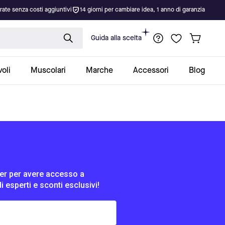
rate senza costi aggiuntivi
14 giorni per cambiare idea, 1 anno di garanzia
Guida alla scelta
oli
Muscolari
Marche
Accessori
Blog
tter per avere accesso a
di esperti e sconti esclusivi!