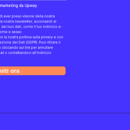
tato/a?
i marketing da Upway.
i aver preso visione della nostra
alla nostra newsletter, acconsenti al
ei tuoi dati, come il tuo indirizzo e-
gnome e sesso.
on la nostra politica sulla privacy e con
ione dei Dati (GDPR). Puoi ritirare il
cliccando sul link per annullare
ail o contattandoci all'indirizzo
viti ora