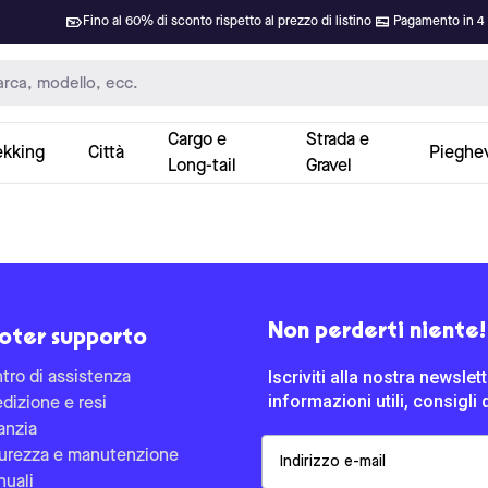
Fino al 60% di sconto rispetto al prezzo di listino
Pagamento in 4 
Cargo e
Strada e
ekking
Città
Pieghev
Long-tail
Gravel
Non perderti niente!
oter supporto
Iscriviti alla nostra newsle
tro di assistenza
informazioni utili, consigli 
dizione e resi
anzia
Email
urezza e manutenzione
uali