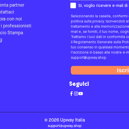
Come preferisci essere contat
enta partner
Si, voglio ricevere e-mail d
tattaci
Selezionando la casella, confermi d
ora con noi
politica sulla privacy. Iscrivendoti 
 i professionisti
trattamento e alla memorizzazione d
mail e, se forniti, il tuo nome, co
icio Stampa
Trattiamo i tuoi dati in conformità c
g
il Regolamento Generale sulla Protez
tuo consenso in qualsiasi momento 
l'iscrizione in basso alle nostre e-m
support@upway.shop.
Iscri
Seguici
©
2026
Upway
Italia
support@upway.shop