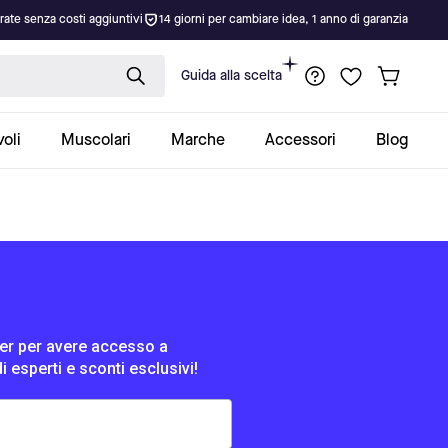
rate senza costi aggiuntivi
14 giorni per cambiare idea, 1 anno di garanzia
Guida alla scelta
oli
Muscolari
Marche
Accessori
Blog
tter per avere accesso a
di esperti e sconti esclusivi!