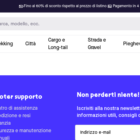
Fino al 60% di sconto rispetto al prezzo di listino
Pagamento in 4 
Cargo e
Strada e
ekking
Città
Pieghev
Long-tail
Gravel
Non perderti niente!
oter supporto
Iscriviti alla nostra newsle
tro di assistenza
informazioni utili, consigli 
dizione e resi
anzia
Email
urezza e manutenzione
uali