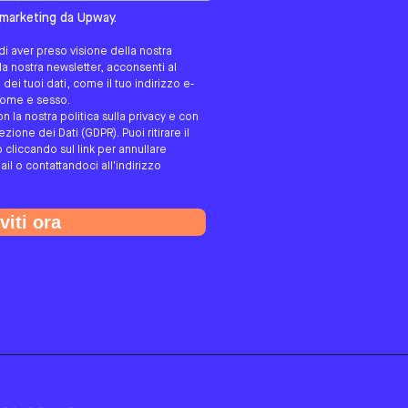
tato/a?
i marketing da Upway.
i aver preso visione della nostra
alla nostra newsletter, acconsenti al
ei tuoi dati, come il tuo indirizzo e-
gnome e sesso.
on la nostra politica sulla privacy e con
ione dei Dati (GDPR). Puoi ritirare il
cliccando sul link per annullare
ail o contattandoci all'indirizzo
viti ora