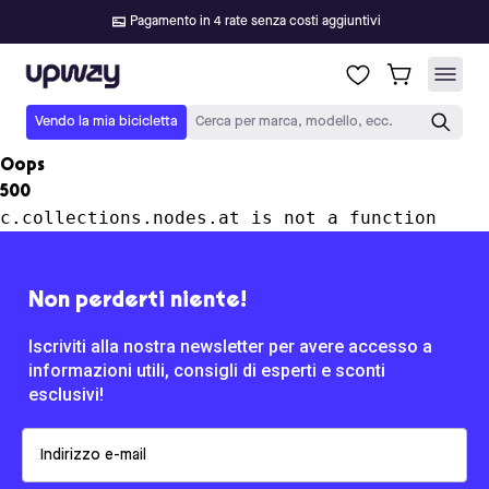
Pagamento in 4 rate senza costi aggiuntivi
Upway
Vendo la mia bicicletta
Cerca per marca, modello, ecc.
Oops
500
c.collections.nodes.at is not a function
Non perderti niente!
Iscriviti alla nostra newsletter per avere accesso a
informazioni utili, consigli di esperti e sconti
esclusivi!
Email