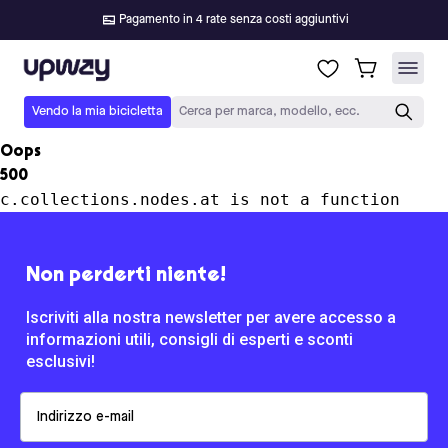
Pagamento in 4 rate senza costi aggiuntivi
Upway
Vendo la mia bicicletta
Cerca per marca, modello, ecc.
Oops
500
c.collections.nodes.at is not a function
Non perderti niente!
Iscriviti alla nostra newsletter per avere accesso a
informazioni utili, consigli di esperti e sconti
esclusivi!
Email