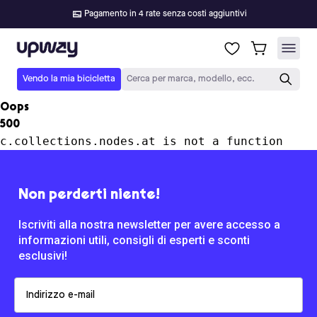
Pagamento in 4 rate senza costi aggiuntivi
Upway
Vendo la mia bicicletta
Cerca per marca, modello, ecc.
Oops
500
c.collections.nodes.at is not a function
Non perderti niente!
Iscriviti alla nostra newsletter per avere accesso a
informazioni utili, consigli di esperti e sconti
esclusivi!
Email