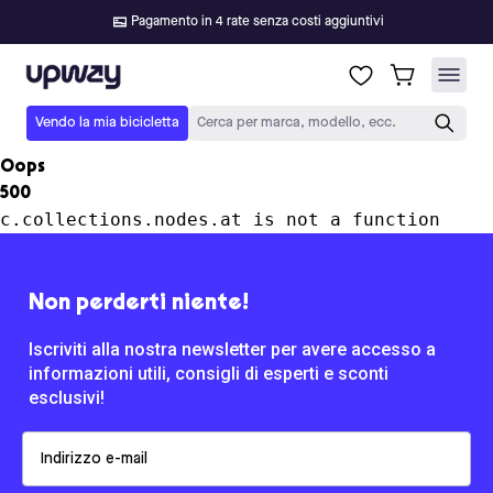
Pagamento in 4 rate senza costi aggiuntivi
Upway
Vendo la mia bicicletta
Cerca per marca, modello, ecc.
Oops
500
c.collections.nodes.at is not a function
Non perderti niente!
Iscriviti alla nostra newsletter per avere accesso a
informazioni utili, consigli di esperti e sconti
esclusivi!
Email