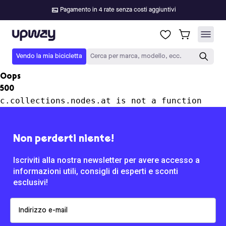
Pagamento in 4 rate senza costi aggiuntivi
Upway
Vendo la mia bicicletta
Cerca per marca, modello, ecc.
Oops
500
c.collections.nodes.at is not a function
Non perderti niente!
Iscriviti alla nostra newsletter per avere accesso a
informazioni utili, consigli di esperti e sconti
esclusivi!
Email