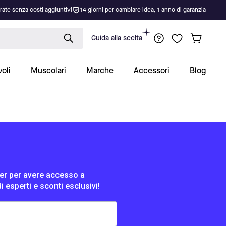
rate senza costi aggiuntivi
14 giorni per cambiare idea, 1 anno di garanzia
Guida alla scelta
oli
Muscolari
Marche
Accessori
Blog
tter per avere accesso a
di esperti e sconti esclusivi!