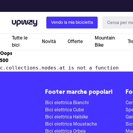
Upway
Vendo la mia bicicletta
Tutte le
Mountain
Novità
Offerte
Tr
bici
Bike
Oops
500
c.collections.nodes.at is not a function
Footer marche popolari
Fo
Bici elettrica Bianchi
Cen
Bici elettrica Cube
Spe
Bici elettrica Haibike
Gar
Bici elettrica Moustache
Sic
Bici elettrica Orbea
Man