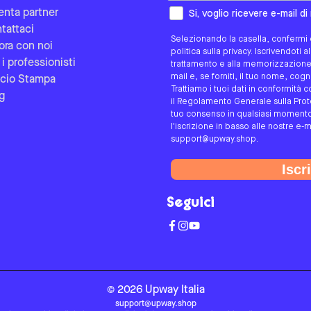
Come preferisci essere contat
enta partner
Si, voglio ricevere e-mail d
tattaci
Selezionando la casella, confermi d
ora con noi
politica sulla privacy. Iscrivendoti 
 i professionisti
trattamento e alla memorizzazione d
mail e, se forniti, il tuo nome, co
icio Stampa
Trattiamo i tuoi dati in conformità c
g
il Regolamento Generale sulla Protez
tuo consenso in qualsiasi momento 
l'iscrizione in basso alle nostre e-m
support@upway.shop.
Iscri
Seguici
©
2026
Upway
Italia
support@upway.shop