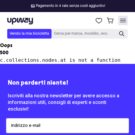
Pagamento in 4 rate senza costi aggiuntivi
Upway
Vendo la mia bicicletta
Cerca per marca, modello, ecc.
Oops
500
c.collections.nodes.at is not a function
Non perderti niente!
Iscriviti alla nostra newsletter per avere accesso a
informazioni utili, consigli di esperti e sconti
esclusivi!
Email