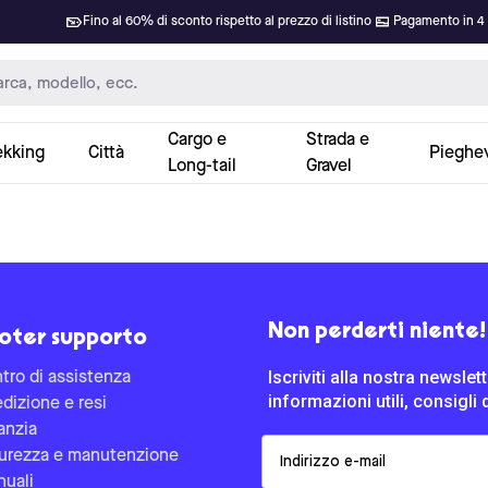
Fino al 60% di sconto rispetto al prezzo di listino
Pagamento in 4 
Cargo e
Strada e
ekking
Città
Pieghev
Long-tail
Gravel
Non perderti niente!
oter supporto
Iscriviti alla nostra newsle
tro di assistenza
informazioni utili, consigli 
dizione e resi
anzia
Email
urezza e manutenzione
uali