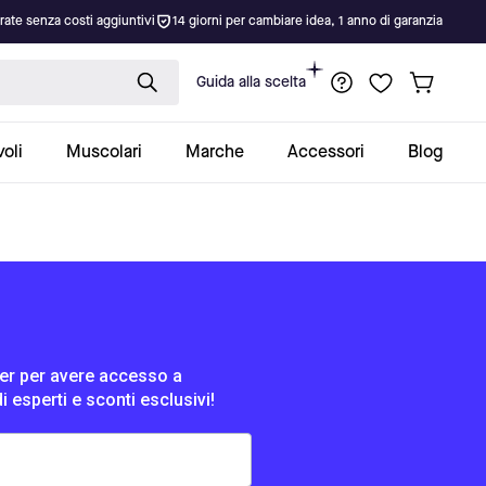
rate senza costi aggiuntivi
14 giorni per cambiare idea, 1 anno di garanzia
Guida alla scelta
oli
Muscolari
Marche
Accessori
Blog
tter per avere accesso a
di esperti e sconti esclusivi!