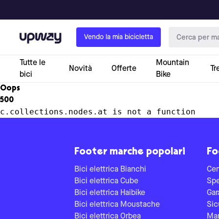
Upway
Vendo la mia bicicletta
Tutte le
Mountain
Novità
Offerte
Tr
bici
Bike
Oops
500
c.collections.nodes.at is not a function
Footer marche popolari
Fo
Bici elettrica Bianchi
Cen
Bici elettrica Cube
Spe
Bici elettrica Haibike
Gar
Bici elettrica Moustache
Sic
Bici elettrica Orbea
Man