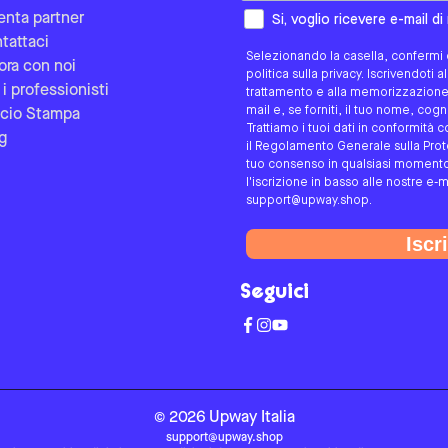
Come preferisci essere contat
enta partner
Si, voglio ricevere e-mail d
tattaci
Selezionando la casella, confermi d
ora con noi
politica sulla privacy. Iscrivendoti 
 i professionisti
trattamento e alla memorizzazione d
mail e, se forniti, il tuo nome, co
icio Stampa
Trattiamo i tuoi dati in conformità c
g
il Regolamento Generale sulla Protez
tuo consenso in qualsiasi momento 
l'iscrizione in basso alle nostre e-m
support@upway.shop.
Iscri
Seguici
©
2026
Upway
Italia
support@upway.shop