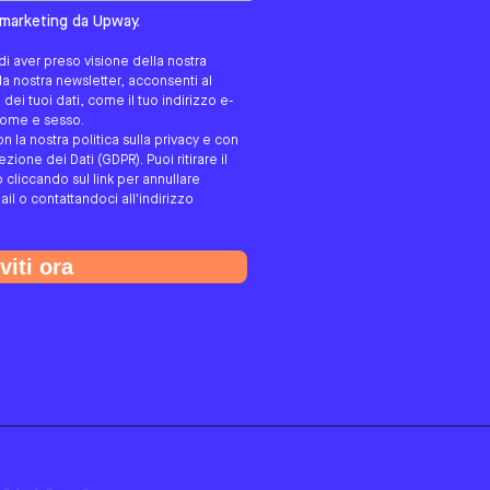
tato/a?
i marketing da Upway.
i aver preso visione della nostra
alla nostra newsletter, acconsenti al
ei tuoi dati, come il tuo indirizzo e-
gnome e sesso.
on la nostra politica sulla privacy e con
ione dei Dati (GDPR). Puoi ritirare il
cliccando sul link per annullare
ail o contattandoci all'indirizzo
viti ora