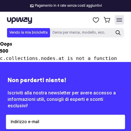
Pagamento in 4 rate senza costi aggiuntivi
Upway
Vendo la mia bicicletta
Cerca per marca, modello, ecc.
Oops
500
c.collections.nodes.at is not a function
Non perderti niente!
Iscriviti alla nostra newsletter per avere accesso a
informazioni utili, consigli di esperti e sconti
esclusivi!
Email