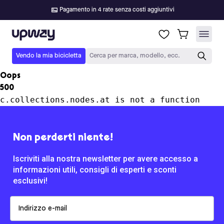
Pagamento in 4 rate senza costi aggiuntivi
Upway
Vendo la mia bicicletta
Cerca per marca, modello, ecc.
Oops
500
c.collections.nodes.at is not a function
Non perderti niente!
Iscriviti alla nostra newsletter per avere accesso a
informazioni utili, consigli di esperti e sconti
esclusivi!
Email