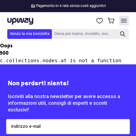
Pagamento in 4 rate senza costi aggiuntivi
Upway
Vendo la mia bicicletta
Cerca per marca, modello, ecc.
Oops
500
c.collections.nodes.at is not a function
Non perderti niente!
Iscriviti alla nostra newsletter per avere accesso a
informazioni utili, consigli di esperti e sconti
esclusivi!
Email