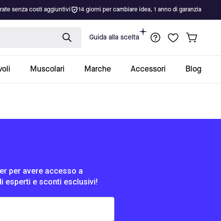
rate senza costi aggiuntivi
14 giorni per cambiare idea, 1 anno di garanzia
Guida alla scelta
oli
Muscolari
Marche
Accessori
Blog
tter per avere accesso a
di esperti e sconti esclusivi!