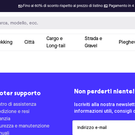
Fino al 60% di sconto rispetto al prezzo di listino
Pagamento in 4 
Cargo e
Strada e
ekking
Città
Pieghev
Long-tail
Gravel
Non perderti niente!
oter supporto
Iscriviti alla nostra newsle
tro di assistenza
informazioni utili, consigli 
dizione e resi
anzia
Email
urezza e manutenzione
uali