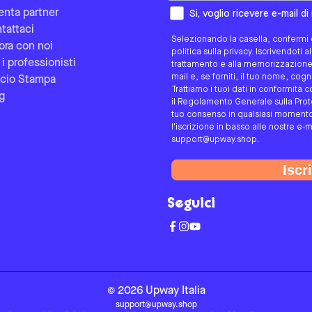
Come preferisci essere contat
enta partner
Si, voglio ricevere e-mail d
tattaci
Selezionando la casella, confermi d
ora con noi
politica sulla privacy. Iscrivendoti 
 i professionisti
trattamento e alla memorizzazione d
mail e, se forniti, il tuo nome, co
icio Stampa
Trattiamo i tuoi dati in conformità c
g
il Regolamento Generale sulla Protez
tuo consenso in qualsiasi momento 
l'iscrizione in basso alle nostre e-m
support@upway.shop.
Iscri
Seguici
©
2026
Upway
Italia
support@upway.shop