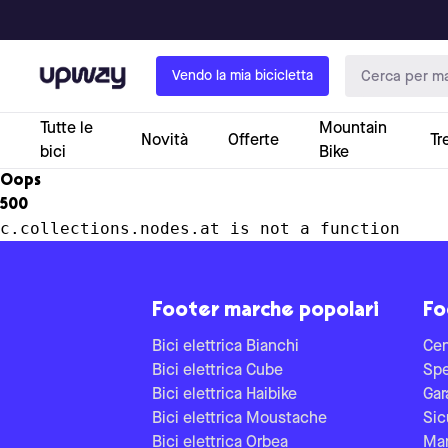
Upway
Vendo la mia bicicletta
Tutte le
Mountain
Novità
Offerte
Tr
bici
Bike
Oops
500
c.collections.nodes.at is not a function
Footer marche popolari
Fo
Bici elettrica Bianchi
Cen
Bici elettrica Cube
Spe
Bici elettrica Haibike
Gar
Bici elettrica Moustache
Sic
Bici elettrica Orbea
Man