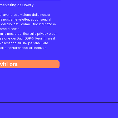
tato/a?
i marketing da Upway.
i aver preso visione della nostra
alla nostra newsletter, acconsenti al
ei tuoi dati, come il tuo indirizzo e-
gnome e sesso.
on la nostra politica sulla privacy e con
ione dei Dati (GDPR). Puoi ritirare il
cliccando sul link per annullare
ail o contattandoci all'indirizzo
viti ora