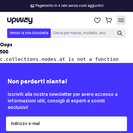
Pagamento in 4 rate senza costi aggiuntivi
Upway
Vendo la mia bicicletta
Cerca per marca, modello, ecc.
Oops
500
c.collections.nodes.at is not a function
Non perderti niente!
Iscriviti alla nostra newsletter per avere accesso a
informazioni utili, consigli di esperti e sconti
esclusivi!
Email