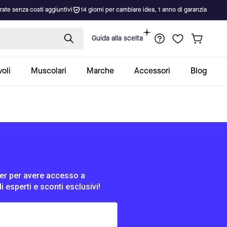
rate senza costi aggiuntivi
14 giorni per cambiare idea, 1 anno di garanzia
Guida alla scelta
oli
Muscolari
Marche
Accessori
Blog
tter per avere accesso a
di esperti e sconti esclusivi!