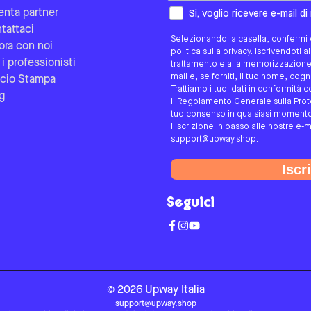
Come preferisci essere contat
enta partner
Si, voglio ricevere e-mail d
tattaci
Selezionando la casella, confermi d
ora con noi
politica sulla privacy. Iscrivendoti 
 i professionisti
trattamento e alla memorizzazione d
mail e, se forniti, il tuo nome, co
icio Stampa
Trattiamo i tuoi dati in conformità c
g
il Regolamento Generale sulla Protez
tuo consenso in qualsiasi momento 
l'iscrizione in basso alle nostre e-m
support@upway.shop.
Iscri
Seguici
©
2026
Upway
Italia
support@upway.shop