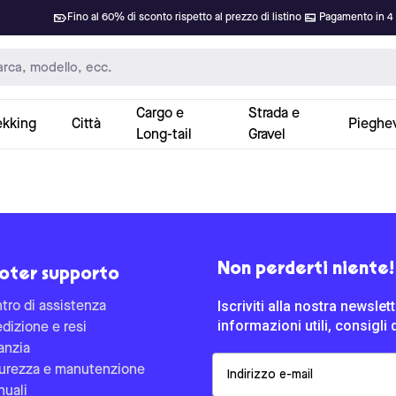
Fino al 60% di sconto rispetto al prezzo di listino
Pagamento in 4 
Cargo e
Strada e
ekking
Città
Pieghev
Long-tail
Gravel
Non perderti niente!
oter supporto
Iscriviti alla nostra newsle
tro di assistenza
informazioni utili, consigli 
dizione e resi
anzia
Email
urezza e manutenzione
uali