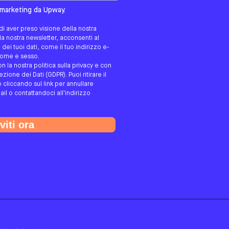
tato/a?
i marketing da Upway.
i aver preso visione della nostra
alla nostra newsletter, acconsenti al
ei tuoi dati, come il tuo indirizzo e-
gnome e sesso.
on la nostra politica sulla privacy e con
ione dei Dati (GDPR). Puoi ritirare il
cliccando sul link per annullare
ail o contattandoci all'indirizzo
viti ora