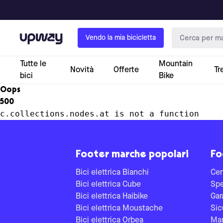
Upway
Vendo la mia bicicletta
Tutte le
Mountain
Novità
Offerte
Tr
bici
Bike
Oops
500
c.collections.nodes.at is not a function
Footer marche popolari
Fo
Bici elettrica Bianchi
Cen
Bici elettrica Cube
Spe
Bici elettrica Haibike
Gar
Bici elettrica Moustache
Sic
Bici elettrica Orbea
Man