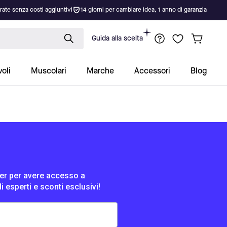
rate senza costi aggiuntivi
14 giorni per cambiare idea, 1 anno di garanzia
Guida alla scelta
oli
Muscolari
Marche
Accessori
Blog
tter per avere accesso a
di esperti e sconti esclusivi!