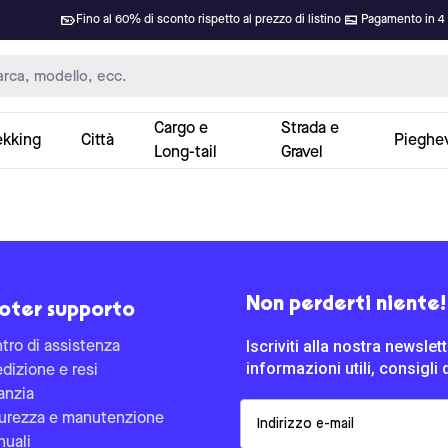
Fino al 60% di sconto rispetto al prezzo di listino
Pagamento in 4 
Cargo e
Strada e
ekking
Città
Pieghev
Long-tail
Gravel
Non perderti niente!
oter supporto
Iscriviti alla nostra newsle
tro di assistenza
informazioni utili, consigli 
dizione e resi
anzia
Email
urezza e manutenzione
uali