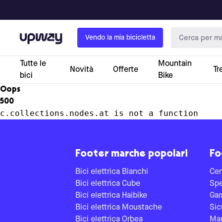
Upway
Vendo la mia bicicletta
Tutte le
Mountain
Novità
Offerte
Tr
bici
Bike
Oops
500
c.collections.nodes.at is not a function
Footer marche popolari
Fo
Bici elettrica Bianchi
Cen
Bici elettrica Cube
Spe
Bici elettrica Haibike
Gar
Bici elettrica Moustache
Sic
Bici elettrica Orbea
Man