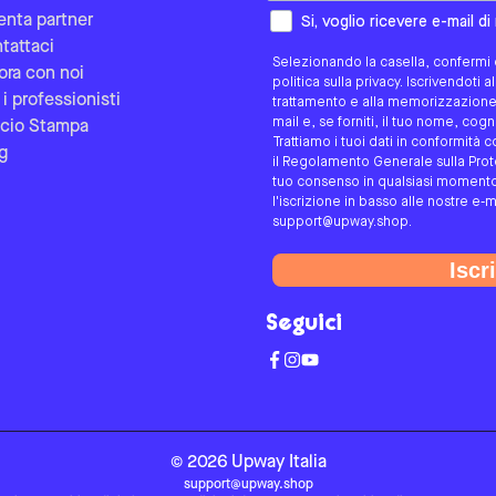
Come preferisci essere contat
enta partner
Si, voglio ricevere e-mail d
tattaci
Selezionando la casella, confermi d
ora con noi
politica sulla privacy. Iscrivendoti 
 i professionisti
trattamento e alla memorizzazione d
mail e, se forniti, il tuo nome, co
icio Stampa
Trattiamo i tuoi dati in conformità c
g
il Regolamento Generale sulla Protez
tuo consenso in qualsiasi momento 
l'iscrizione in basso alle nostre e-m
support@upway.shop.
Iscri
Seguici
©
2026
Upway
Italia
support@upway.shop