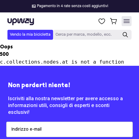
Pagamento in 4 rate senza costi aggiuntivi
Upway
Vendo la mia bicicletta
Cerca per marca, modello, ecc.
Oops
500
c.collections.nodes.at is not a function
Non perderti niente!
Iscriviti alla nostra newsletter per avere accesso a
informazioni utili, consigli di esperti e sconti
esclusivi!
Email