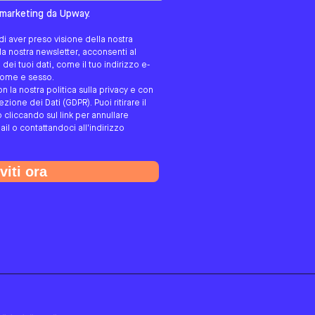
tato/a?
i marketing da Upway.
i aver preso visione della nostra
alla nostra newsletter, acconsenti al
ei tuoi dati, come il tuo indirizzo e-
gnome e sesso.
on la nostra politica sulla privacy e con
ione dei Dati (GDPR). Puoi ritirare il
cliccando sul link per annullare
ail o contattandoci all'indirizzo
viti ora