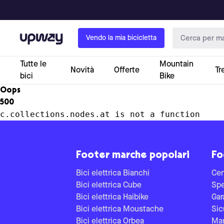
Upway
Vendo la mia bicicletta
Tutte le
Mountain
Novità
Offerte
Tr
bici
Bike
Oops
500
c.collections.nodes.at is not a function
Footer marche popolari
Fo
Bici elettrica Bianchi
Cen
Bici elettrica Cube
Spe
Bici elettrica Haibike
Gar
Bici elettrica Moustache
Sic
Bici elettrica Orbea
Man