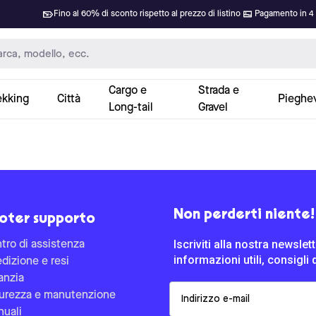
Fino al 60% di sconto rispetto al prezzo di listino
Pagamento in 4 
Cargo e
Strada e
ekking
Città
Pieghev
Long-tail
Gravel
Non perderti niente!
oter supporto
Iscriviti alla nostra newsle
tro di assistenza
informazioni utili, consigli 
dizione e resi
anzia
Email
urezza e manutenzione
uali