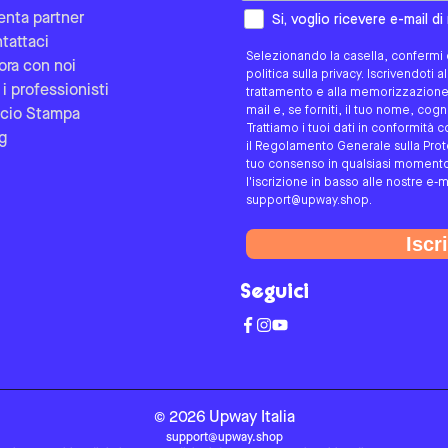
Come preferisci essere contat
enta partner
Si, voglio ricevere e-mail d
tattaci
Selezionando la casella, confermi d
ora con noi
politica sulla privacy. Iscrivendoti 
 i professionisti
trattamento e alla memorizzazione d
mail e, se forniti, il tuo nome, co
icio Stampa
Trattiamo i tuoi dati in conformità c
g
il Regolamento Generale sulla Protez
tuo consenso in qualsiasi momento 
l'iscrizione in basso alle nostre e-m
support@upway.shop.
Iscri
Seguici
©
2026
Upway
Italia
support@upway.shop