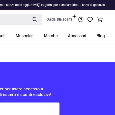
rate senza costi aggiuntivi
14 giorni per cambiare idea, 1 anno di garanzia
Guida alla scelta
oli
Muscolari
Marche
Accessori
Blog
tter per avere accesso a
di esperti e sconti esclusivi!