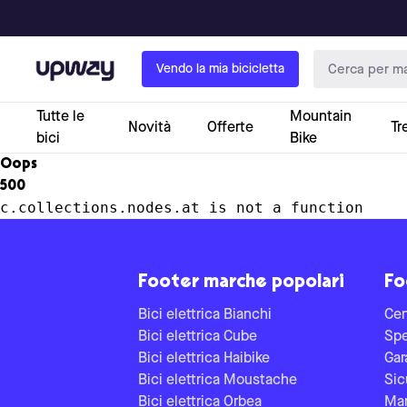
Upway
Vendo la mia bicicletta
Tutte le
Mountain
Novità
Offerte
Tr
bici
Bike
Oops
500
c.collections.nodes.at is not a function
Footer marche popolari
Fo
Bici elettrica Bianchi
Cen
Bici elettrica Cube
Spe
Bici elettrica Haibike
Gar
Bici elettrica Moustache
Sic
Bici elettrica Orbea
Man