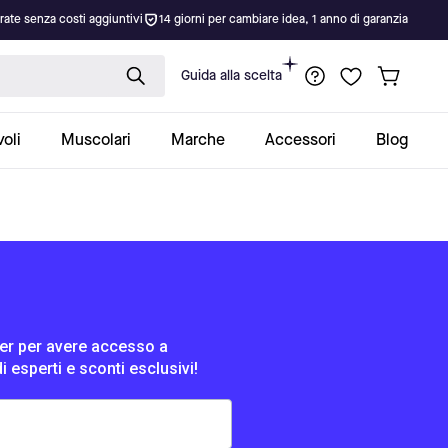
rate senza costi aggiuntivi
14 giorni per cambiare idea, 1 anno di garanzia
Guida alla scelta
oli
Muscolari
Marche
Accessori
Blog
tter per avere accesso a
di esperti e sconti esclusivi!