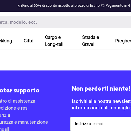
Fino al 60% di sconto rispetto al prezzo di listino
Pagamento in 4 
Cargo e
Strada e
ekking
Città
Pieghev
Long-tail
Gravel
Non perderti niente!
oter supporto
Iscriviti alla nostra newsle
tro di assistenza
informazioni utili, consigli 
dizione e resi
anzia
Email
urezza e manutenzione
uali