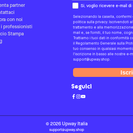
Come preferisci essere contat
enta partner
Si, voglio ricevere e-mail d
tattaci
Selezionando la casella, confermi d
ora con noi
politica sulla privacy. Iscrivendoti 
 i professionisti
trattamento e alla memorizzazione d
mail e, se forniti, il tuo nome, co
icio Stampa
Trattiamo i tuoi dati in conformità c
g
il Regolamento Generale sulla Protez
tuo consenso in qualsiasi momento 
l'iscrizione in basso alle nostre e-m
support@upway.shop.
Iscri
Seguici
©
2026
Upway
Italia
support@upway.shop