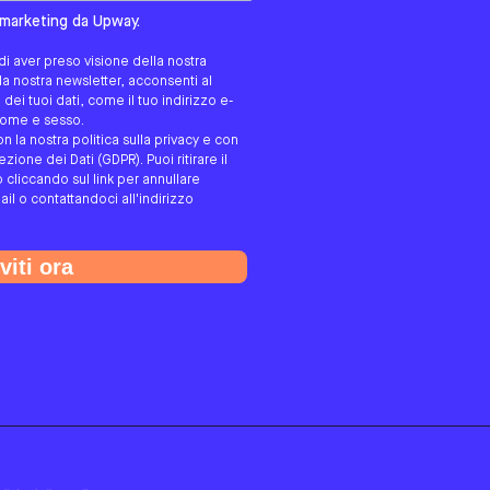
tato/a?
i marketing da Upway.
i aver preso visione della nostra
alla nostra newsletter, acconsenti al
ei tuoi dati, come il tuo indirizzo e-
gnome e sesso.
on la nostra politica sulla privacy e con
ione dei Dati (GDPR). Puoi ritirare il
cliccando sul link per annullare
ail o contattandoci all'indirizzo
viti ora