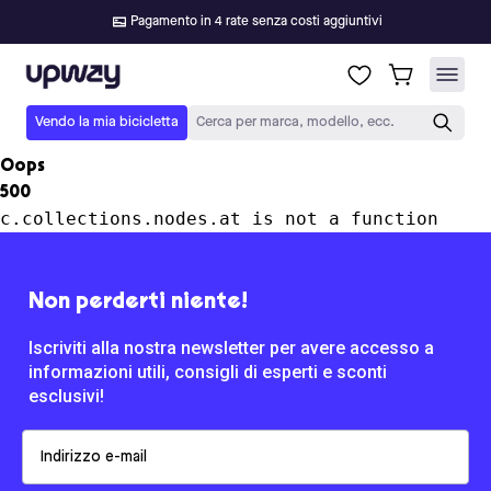
Pagamento in 4 rate senza costi aggiuntivi
Upway
Vendo la mia bicicletta
Cerca per marca, modello, ecc.
Oops
500
c.collections.nodes.at is not a function
Non perderti niente!
Iscriviti alla nostra newsletter per avere accesso a
informazioni utili, consigli di esperti e sconti
esclusivi!
Email