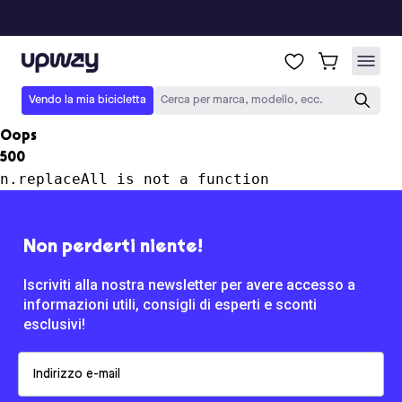
Upway
Vendo la mia bicicletta
Cerca per marca, modello, ecc.
Oops
500
n.replaceAll is not a function
Non perderti niente!
Iscriviti alla nostra newsletter per avere accesso a
informazioni utili, consigli di esperti e sconti
esclusivi!
Email